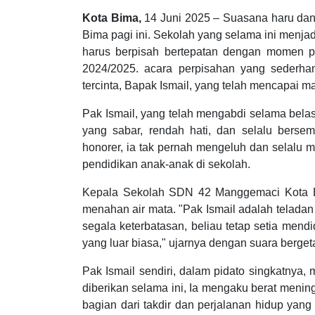
Kota Bima,
14 Juni 2025 – Suasana haru da
Bima pagi ini. Sekolah yang selama ini menj
harus berpisah bertepatan dengan momen p
2024/2025. acara perpisahan yang sederha
tercinta, Bapak Ismail, yang telah mencapai m
Pak Ismail, yang telah mengabdi selama bela
yang sabar, rendah hati, dan selalu berse
honorer, ia tak pernah mengeluh dan selalu
pendidikan anak-anak di sekolah.
Kepala Sekolah SDN 42 Manggemaci Kota B
menahan air mata. "Pak Ismail adalah teladan 
segala keterbatasan, beliau tetap setia men
yang luar biasa," ujarnya dengan suara berget
Pak Ismail sendiri, dalam pidato singkatnya
diberikan selama ini, Ia mengaku berat meni
bagian dari takdir dan perjalanan hidup yang