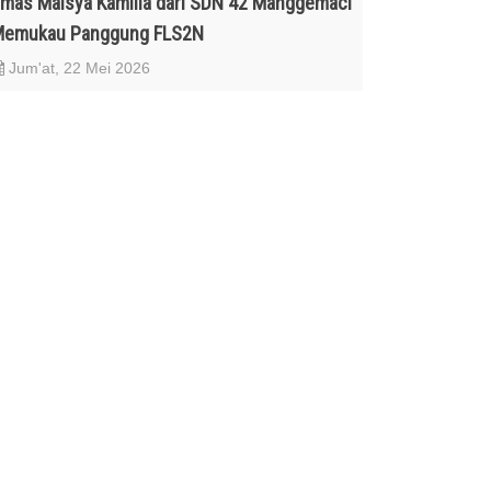
mas Maisya Kamilia dari SDN 42 Manggemaci
emukau Panggung FLS2N
Jum'at, 22 Mei 2026