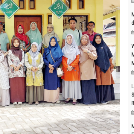
M
d
W
M
M
L
S
R
M